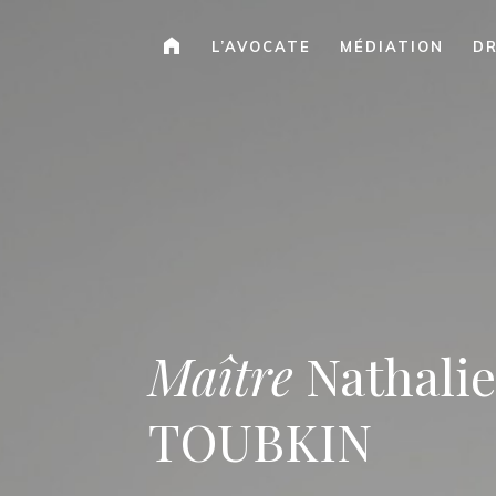
B
L’AVOCATE
MÉDIATION
DR
I
E
N
V
E
N
U
E
Maître
Nathali
TOUBKIN