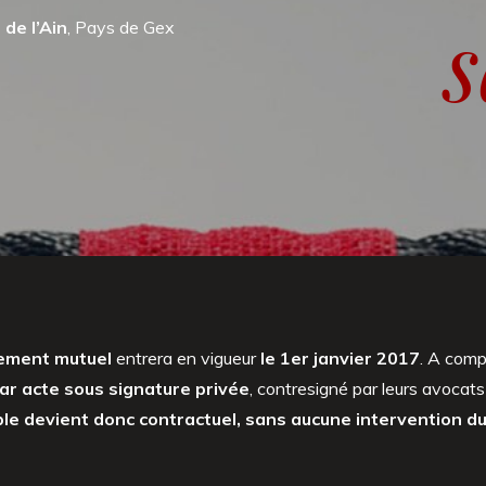
s
de l’Ain
, Pays de Gex
tement mutuel
entrera en vigueur
le 1er janvier 2017
. A comp
ar acte sous signature privée
, contresigné par leurs avocat
le devient donc contractuel, sans aucune intervention du