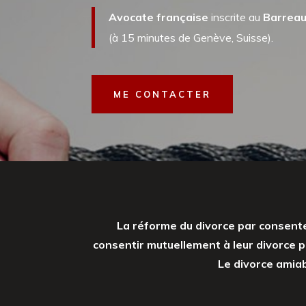
Avocate française
inscrite au
Barreau 
(à 15 minutes de Genève, Suisse).
ME CONTACTER
La réforme du divorce par consen
consentir mutuellement à leur divorce p
Le divorce amiab